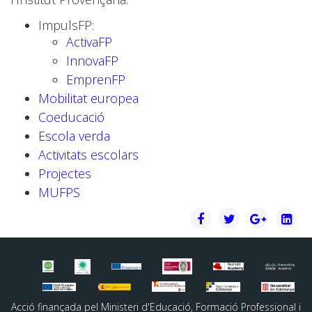
ImpulsFP:
ActivaFP
InnovaFP
EmprenFP
Mobilitat europea
Coeducació
Escola verda
Activitats escolars
Projectes
MUFPS
Acció finançada pel Ministeri d'Educació, Formació Professional i