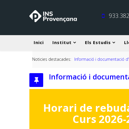
933.382
Inici
Institut
Els Estudis
Ll
Noticies destacades:
Informació i documentació d'
Informació i documenta
Horari de rebud
Curs 2026-