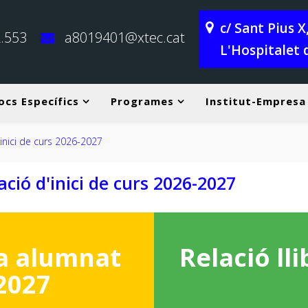
c/ Sant Pius 
.553
a8019401@xtec.cat
L'Hospitalet 
ocs Específics
Programes
Institut-Empresa
inici de curs 2026-2027
ció d'inici de curs 2026-2027
a alumnat
Relació ll
2027