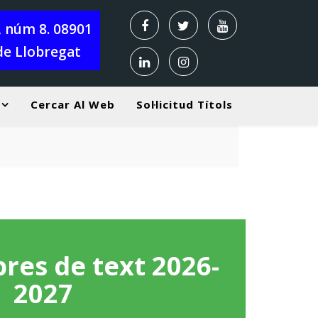
X, núm 8. 08901
de Llobregat
Cercar Al Web
Sol·licitud Títols
ibres de text 2026-
2027