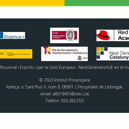
ofessional i Esports i per la Unió Europea - NextGenerationUE en el m
© 2023 Institut Provençana
Adreça: c/ Sant Pius X, núm 8. 08901. L'Hospitalet de Llobregat.
email: a8019401@xtec.cat
Telèfon: 933.382.553