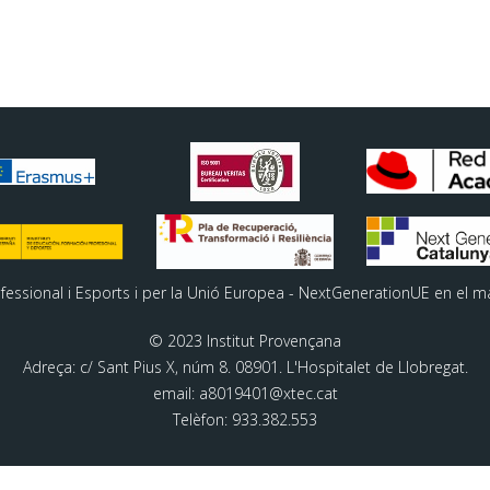
ofessional i Esports i per la Unió Europea - NextGenerationUE en el m
© 2023 Institut Provençana
Adreça: c/ Sant Pius X, núm 8. 08901. L'Hospitalet de Llobregat.
email: a8019401@xtec.cat
Telèfon: 933.382.553