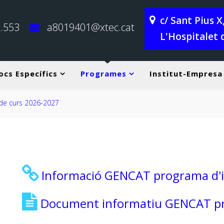
c/ Sant Pius 
.553
a8019401@xtec.cat
L'Hospitalet 
ocs Específics
Programes
Institut-Empresa
Informació GENCAT programa d'
Document informatiu GENCAT p