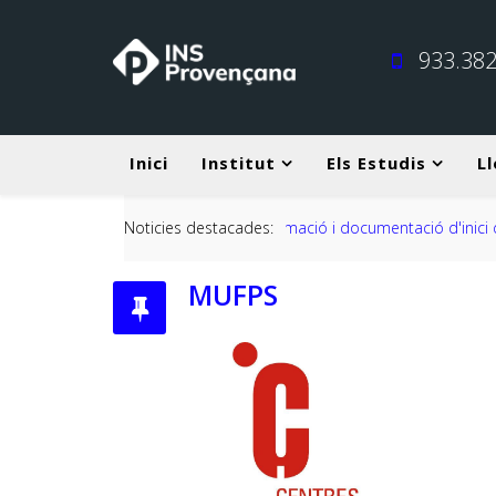
933.382
Inici
Institut
Els Estudis
Ll
tació d'inici de curs 2026-2027
Noticies destacades:
MUFPS