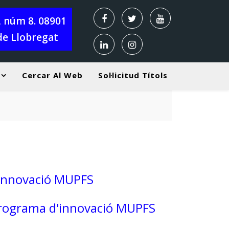
X, núm 8. 08901
de Llobregat
Cercar Al Web
Sol·licitud Títols
Horari de rebuda alumnat Curs 2026-2027
innovació MUPFS
rograma d'innovació MUPFS