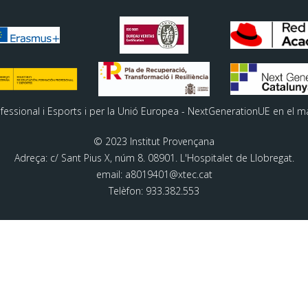
ofessional i Esports i per la Unió Europea - NextGenerationUE en el m
© 2023 Institut Provençana
Adreça: c/ Sant Pius X, núm 8. 08901. L'Hospitalet de Llobregat.
email: a8019401@xtec.cat
Telèfon: 933.382.553