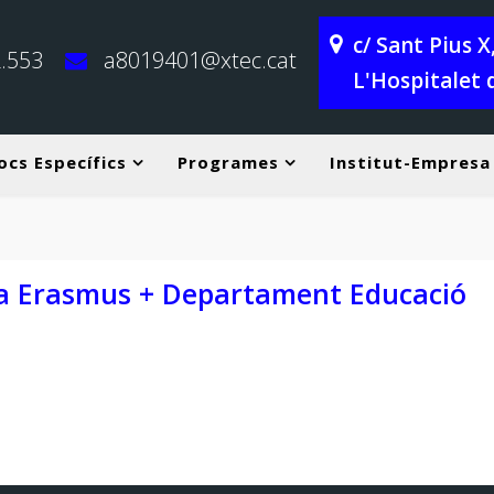
c/ Sant Pius 
.553
a8019401@xtec.cat
L'Hospitalet 
ocs Específics
Programes
Institut-Empresa
Horari de rebuda alumn
a Erasmus + Departament Educació