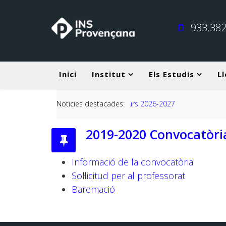
933.382
Inici
Institut
Els Estudis
Ll
Noticies destacades:
2019-2020 Convocatòri
Informació de la convocatòria
Sol·licitud per al professorat
Baremació