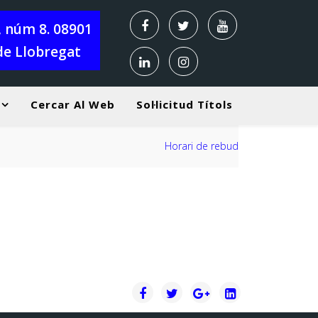
X, núm 8. 08901
de Llobregat
Cercar Al Web
Sol·licitud Títols
at Curs 2026-2027