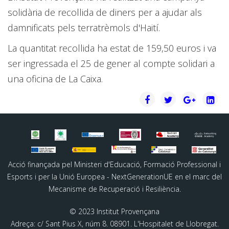
solidària de recollida de diners per a ajudar als
damnificats pels terratrèmols d'Haití.
La quantitat recollida ha estat de 159,50 euros i va
ser ingressada el 25 de gener al compte solidari a
una oficina de La Caixa.
Acció finançada pel Ministeri d'Educació, Formació Professional i
Esports i per la Unió Europea - NextGenerationUE en el marc del
Mecanisme de Recuperació i Resiliència.
© 2023 Institut Provençana
Adreça: c/ Sant Pius X, núm 8. 08901. L'Hospitalet de Llobregat.