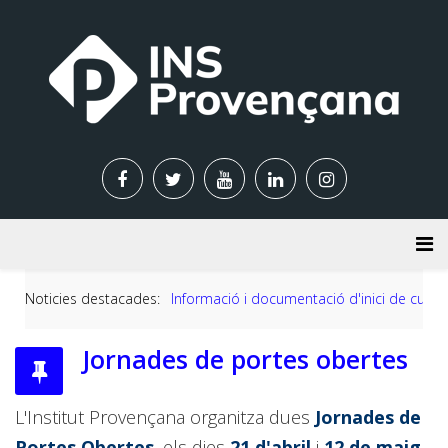
Noticies destacades:
Informació i documentació d'inici de curs 2
Jornades de portes obertes
L'Institut Provençana organitza dues
Jornades de
Portes Obertes
, els dies
21 d'abril
i
12 de maig
,