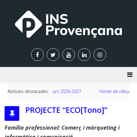
Noticies destacades:
Horari de rebuda alumnat Curs 2026-
PROJECTE “ECO[Tono]”
2027
Família professional: Comerç i màrqueting i
informàtica i comunicació