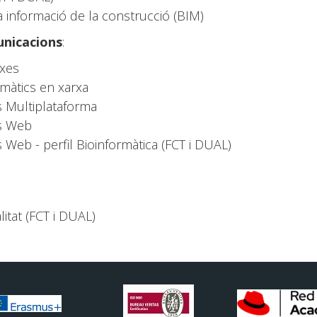
a informació de la construcció (BIM)
unicacions
:
rxes
màtics en xarxa
 Multiplataforma
s Web
eb - perfil Bioinformàtica (FCT i DUAL)
litat (FCT i DUAL)