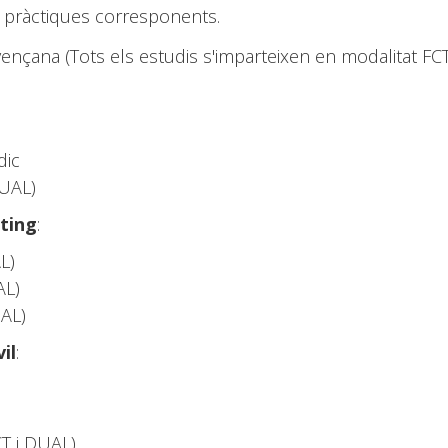
 pràctiques corresponents.
ovençana (Tots els estudis s'imparteixen en modalitat F
dic
DUAL)
ting
:
L)
AL)
UAL)
vil
:
CT i DUAL)