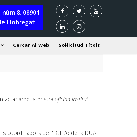
X, núm 8. 08901
de Llobregat
Cercar Al Web
Sol·licitud Títols
Horari 
ontactar amb la nostra
oficina Institut-
 els coordinadors de l'FCT i/o de la DUAL