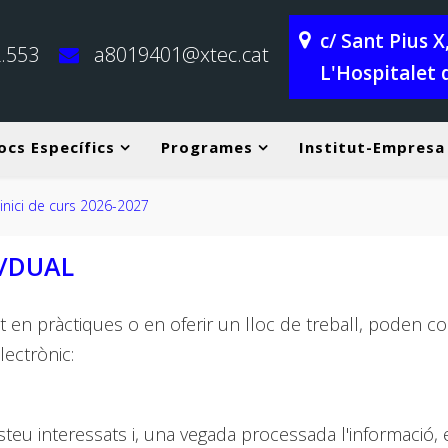
c/ Sant Pius 
.553
a8019401@xtec.cat
L'Hospitalet 
ocs Específics
Programes
Institut-Empresa
2026-2027
T/DUAL
 en pràctiques o en oferir un lloc de treball, poden c
ectrònic:
steu interessats i, una vegada processada l'informació,