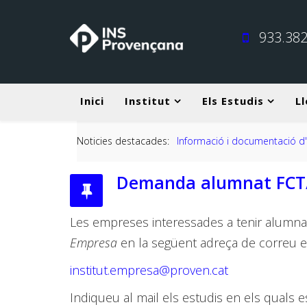
933.382
Inici
Institut
Els Estudis
Ll
Noticies destacades:
Informació i documentació d'inici de curs 
Demanda alumnat FC
Les empreses interessades a tenir alumnat
Empresa
en la següent adreça de correu el
institut.empresa@proven.cat
Indiqueu al mail els estudis en els quals e