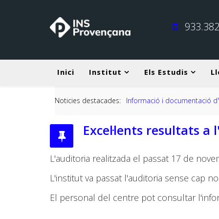
933.382
Inici
Institut
Els Estudis
Ll
Noticies destacades:
Informació i documentació d'in
Excel·lents resultats a 
L'auditoria realitzada el passat 17 de novem
L'institut va passat l'auditoria sense cap 
El personal del centre pot consultar l'info