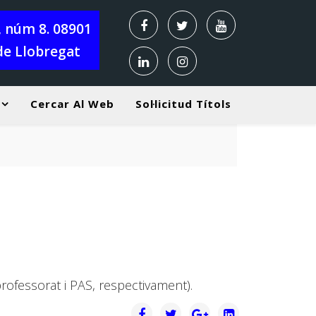
X, núm 8. 08901
de Llobregat
Cercar Al Web
Sol·licitud Títols
professorat i PAS, respectivament).