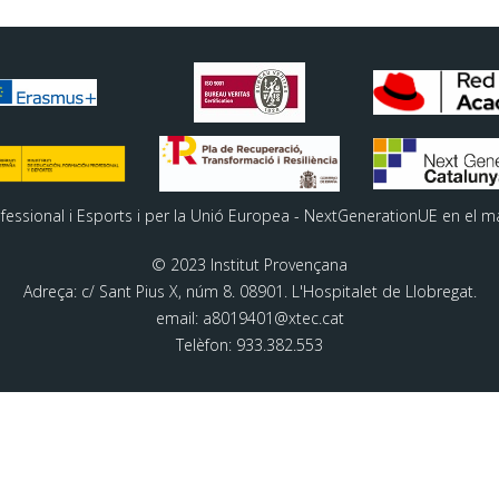
ofessional i Esports i per la Unió Europea - NextGenerationUE en el m
© 2023 Institut Provençana
Adreça: c/ Sant Pius X, núm 8. 08901. L'Hospitalet de Llobregat.
email: a8019401@xtec.cat
Telèfon: 933.382.553