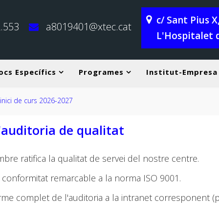
c/ Sant Pius 
.553
a8019401@xtec.cat
L'Hospitalet 
ocs Específics
Programes
Institut-Empresa
ici de curs 2026-2027
l'auditoria de qualitat
bre ratifica la qualitat de servei del nostre centre.
no conformitat remarcable a la norma ISO 9001.
rme complet de l'auditoria a la intranet corresponent (